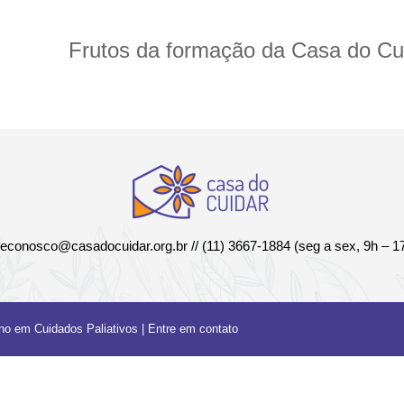
Frutos da formação da Casa do Cu
leconosco@casadocuidar.org.br
// (11) 3667-1884 (seg a sex, 9h – 1
ino em Cuidados Paliativos |
Entre em contato