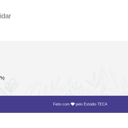
idar
7h)
Feito com
pelo
Estúdio TECA