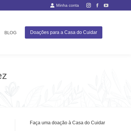
Minha conta
Instagram
Facebook
YouTube
page
page
page
opens
opens
opens
in
in
in
Doações para a Casa do Cuidar
BLOG
new
new
new
window
window
window
ez
Faça uma doação à Casa do Cuidar