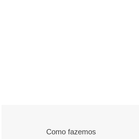
Somos Gente Paliativa
Somos Gente Paliativa é um espaço de
convivência (presencial e online) dedicado
a pacientes com…
Como fazemos