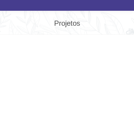
Projetos
Você está aqui:
Cuidando de quem cuida
“Cuidar é mais que um ato; é uma atitude.
Portanto abrange mais que um…