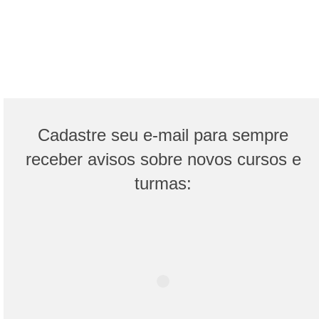
Sentinelas – Formação para Guardiões de
Fim de Vida
A formação Sentinelas ensina o que a maioria dos cursos não
alcança: reconhecer os sinais da morte próxima, aliviar o sofrimento
além do remédio, comunicar o indizível e sustentar a própria presença
diante da finitude.
Cadastre seu e-mail para sempre
receber avisos sobre novos cursos e
turmas: