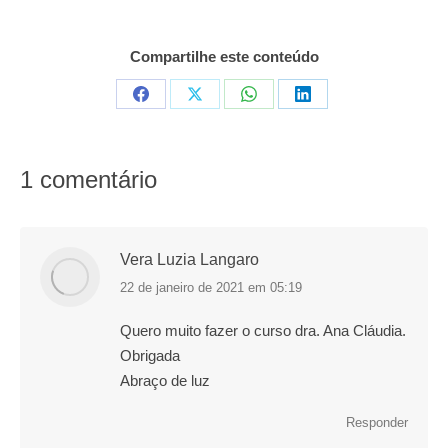
Compartilhe este conteúdo
Compartilhar
Compartilhar
Compartilhar
Compartilhar
em
em
em
em
Facebook
X
WhatsApp
LinkedIn
1 comentário
Vera Luzia Langaro
22 de janeiro de 2021 em 05:19
disse:
Quero muito fazer o curso dra. Ana Cláudia.
Obrigada
Abraço de luz
Responder