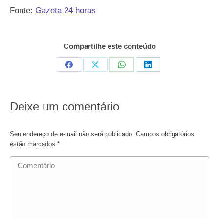
Fonte:
Gazeta 24 horas
Compartilhe este conteúdo
Compartilhar
Compartilhar
Compartilhar
Compartilhar
em
em
em
em
Facebook
X
WhatsApp
LinkedIn
Deixe um comentário
Seu endereço de e-mail não será publicado. Campos obrigatórios
estão marcados
*
Comentário