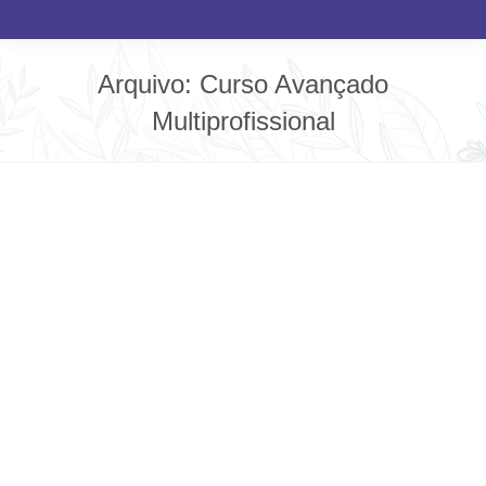
Arquivo:
Curso Avançado
Multiprofissional
Você está aqui:
A intenção do curso em formação do
profissional paliativista com o olhar
diferenciado sobre o próximo é algo surreal,
transformador e mágico. Obrigada Casa! Que
venham mais 10,20,30 turmas para continuar a
semente/arvore/floresta dos cuidados
paliativos.