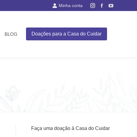
Minha conta
Instagram
Facebook
YouTube
page
page
page
opens
opens
opens
in
in
in
Doações para a Casa do Cuidar
BLOG
new
new
new
window
window
window
Faça uma doação à Casa do Cuidar