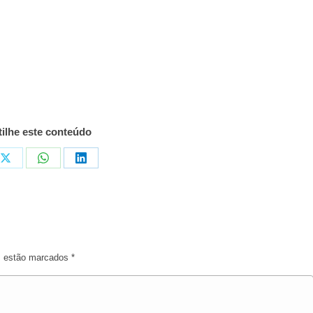
ilhe este conteúdo
tilhar
Compartilhar
Compartilhar
Compartilhar
em
em
em
ook
X
WhatsApp
LinkedIn
os estão marcados
*