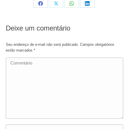
Compartilhar
Compartilhar
Compartilhar
Compartilhar
em
em
em
em
Facebook
X
WhatsApp
LinkedIn
Deixe um comentário
Seu endereço de e-mail não será publicado. Campos obrigatórios
estão marcados
*
Comentário
Nome *