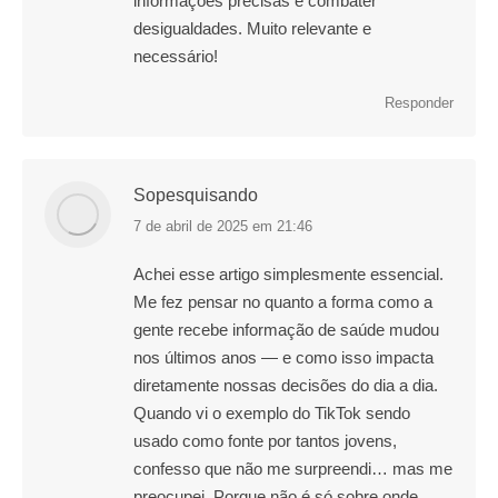
informações precisas e combater
desigualdades. Muito relevante e
necessário!
Responder
Sopesquisando
7 de abril de 2025 em 21:46
disse:
Achei esse artigo simplesmente essencial.
Me fez pensar no quanto a forma como a
gente recebe informação de saúde mudou
nos últimos anos — e como isso impacta
diretamente nossas decisões do dia a dia.
Quando vi o exemplo do TikTok sendo
usado como fonte por tantos jovens,
confesso que não me surpreendi… mas me
preocupei. Porque não é só sobre onde