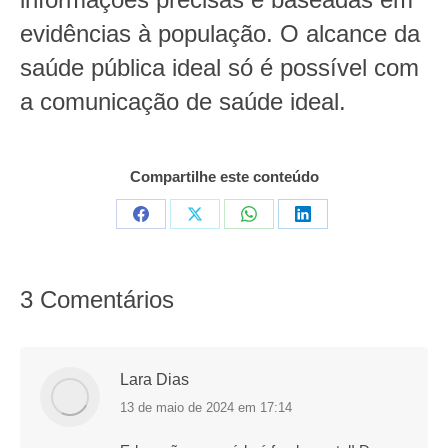
evidências à população. O alcance da
saúde pública ideal só é possível com
a comunicação de saúde ideal.
Compartilhe este conteúdo
Compartilhar
Compartilhar
Compartilhar
Compartilhar
em
em
em
em
Facebook
X
WhatsApp
LinkedIn
3 Comentários
Lara Dias
13 de maio de 2024 em 17:14
disse: