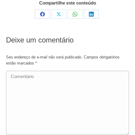
Compartilhe este conteúdo
Compartilhar
Compartilhar
Compartilhar
Compartilhar
em
em
em
em
Facebook
X
WhatsApp
LinkedIn
Deixe um comentário
Seu endereço de e-mail não será publicado. Campos obrigatórios
estão marcados
*
Comentário