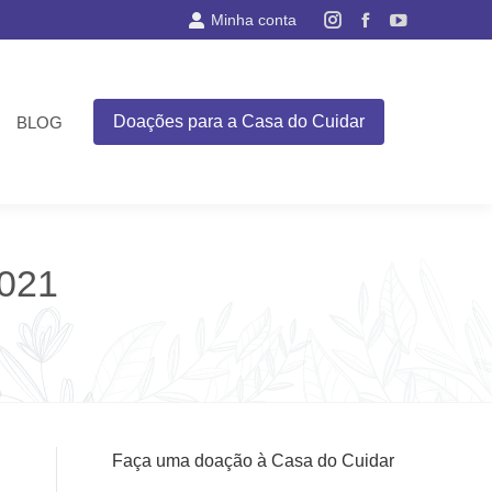
Minha conta
Instagram
Facebook
YouTube
page
page
page
opens
opens
opens
in
in
in
Doações para a Casa do Cuidar
BLOG
new
new
new
window
window
window
2021
Faça uma doação à Casa do Cuidar