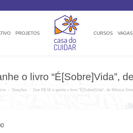
ATIVO
PROJETOS
CURSOS
VAGAS
nhe o livro “É[Sobre]Vida”, d
ê está aqui:
ício
Doações
Doe R$ 55 e ganhe o livro “É[Sobre]Vida”, de Mônica Stre
00