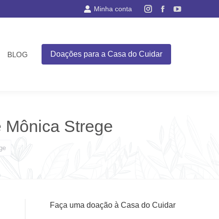
Minha conta
Instagram
Facebook
YouTube
page
page
page
opens
opens
opens
in
in
in
Doações para a Casa do Cuidar
BLOG
new
new
new
window
window
window
e Mônica Strege
ge
Faça uma doação à Casa do Cuidar