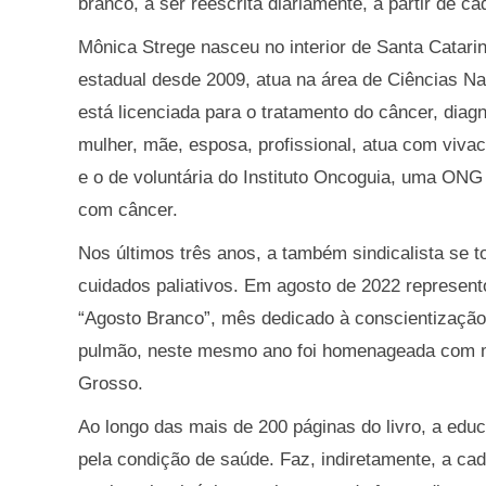
branco, a ser reescrita diariamente, a partir de c
Mônica Strege nasceu no interior de Santa Catar
estadual desde 2009, atua na área de Ciências Nat
está licenciada para o tratamento do câncer, diag
mulher, mãe, esposa, profissional, atua com viva
e o de voluntária do Instituto Oncoguia, uma ONG 
com câncer.
Nos últimos três anos, a também sindicalista se t
cuidados paliativos. Em agosto de 2022 represen
“Agosto Branco”, mês dedicado à conscientização
pulmão, neste mesmo ano foi homenageada com m
Grosso.
Ao longo das mais de 200 páginas do livro, a ed
pela condição de saúde. Faz, indiretamente, a cad