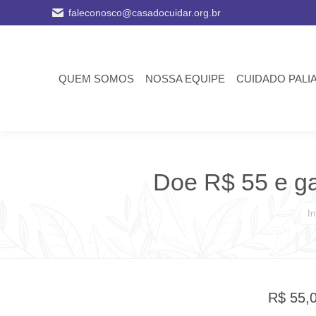
faleconosco@casadocuidar.org.br
QUEM SOMOS
NOSSA EQUIPE
CUIDADO PALI
Doe R$ 55 e ga
Voc
In
R$
55,