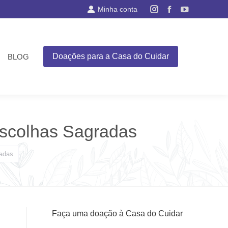
Minha conta
Instagram
Facebook
YouTube
page
page
page
opens
opens
opens
in
in
in
Doações para a Casa do Cuidar
BLOG
new
new
new
window
window
window
Escolhas Sagradas
radas
Faça uma doação à Casa do Cuidar