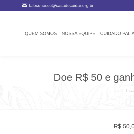
faleconosco@casadocuidar.org.br
QUEM SOMOS
NOSSA EQUIPE
CUIDADO PALI
Doe R$ 50 e ganh
Você
Iníc
R$
50,