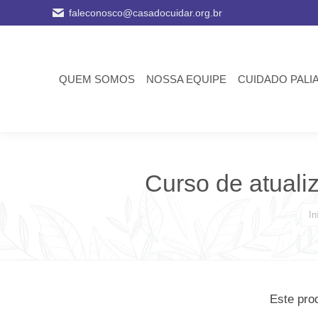
faleconosco@casadocuidar.org.br
QUEM SOMOS
NOSSA EQUIPE
CUIDADO PALI
Curso de atual
Voc
In
Este prod