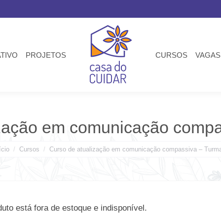
ATIVO
PROJETOS
CURSOS
VAGAS
ização em comunicação compa
ê está aqui:
ício
Cursos
Curso de atualização em comunicação compassiva – Turm
uto está fora de estoque e indisponível.