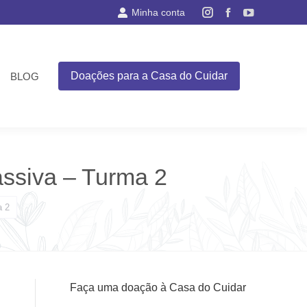
Minha conta
Instagram
Facebook
YouTube
page
page
page
opens
opens
opens
in
in
in
Doações para a Casa do Cuidar
BLOG
new
new
new
window
window
window
ssiva – Turma 2
a 2
Faça uma doação à Casa do Cuidar