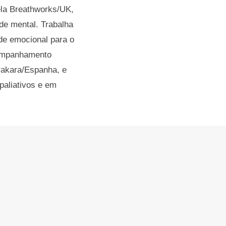
pela Breathworks/UK,
de mental. Trabalha
de emocional para o
companhamento
irakara/Espanha, e
aliativos e em