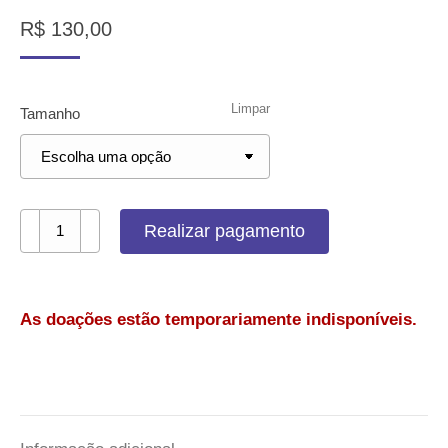
R$
130,00
Limpar
Tamanho
Doe
Realizar pagamento
R$
130
e
As doações estão temporariamente indisponíveis.
ganhe
uma
camiseta
masculina