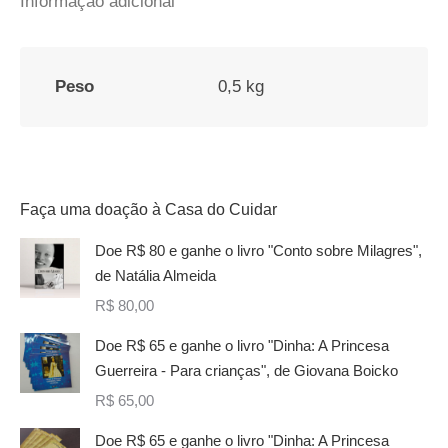
Informação adicional
branca
"Contém
Amor"
Peso
0,5 kg
quantidade
Faça uma doação à Casa do Cuidar
Doe R$ 80 e ganhe o livro "Conto sobre Milagres",
de Natália Almeida
R$
80,00
Doe R$ 65 e ganhe o livro "Dinha: A Princesa
Guerreira - Para crianças", de Giovana Boicko
R$
65,00
Doe R$ 65 e ganhe o livro "Dinha: A Princesa