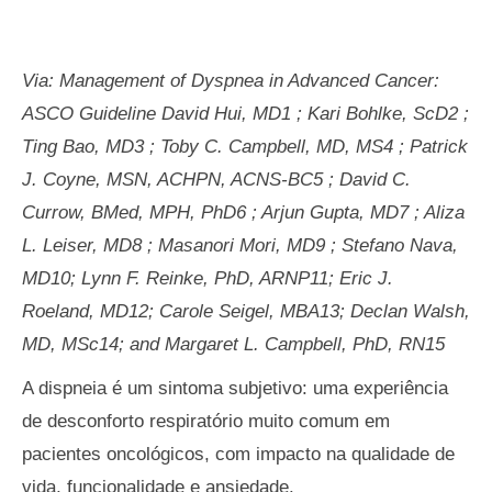
Via: Management of Dyspnea in Advanced Cancer:
ASCO Guideline David Hui, MD1 ; Kari Bohlke, ScD2 ;
Ting Bao, MD3 ; Toby C. Campbell, MD, MS4 ; Patrick
J. Coyne, MSN, ACHPN, ACNS-BC5 ; David C.
Currow, BMed, MPH, PhD6 ; Arjun Gupta, MD7 ; Aliza
L. Leiser, MD8 ; Masanori Mori, MD9 ; Stefano Nava,
MD10; Lynn F. Reinke, PhD, ARNP11; Eric J.
Roeland, MD12; Carole Seigel, MBA13; Declan Walsh,
MD, MSc14; and Margaret L. Campbell, PhD, RN15
A dispneia é um sintoma subjetivo: uma experiência
de desconforto respiratório muito comum em
pacientes oncológicos, com impacto na qualidade de
vida, funcionalidade e ansiedade.