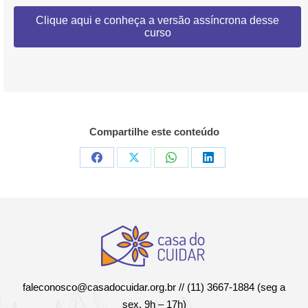
Clique aqui e conheça a versão assíncrona desse
curso
Compartilhe este conteúdo
Compartilhar
Compartilhar
Compartilhar
Compartilhar
em
em
em
em
Facebook
X
WhatsApp
LinkedIn
faleconosco@casadocuidar.org.br
// (11) 3667-1884 (seg a
sex, 9h – 17h)